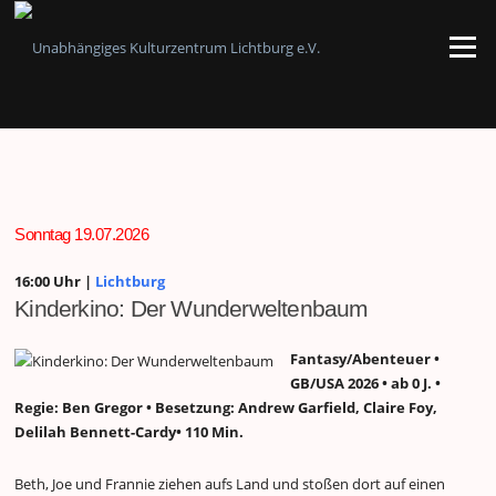
Zum
Inhalt
Menü
springen
Sonntag 19.07.2026
16:00 Uhr |
Lichtburg
Kinderkino: Der Wunderweltenbaum
Fantasy/Abenteuer •
GB/USA 2026 • ab 0 J. •
Regie: Ben Gregor • Besetzung: Andrew Garfield, Claire Foy,
Delilah Bennett-Cardy• 110 Min.
Beth, Joe und Frannie ziehen aufs Land und stoßen dort auf einen