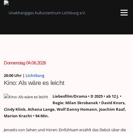
Zum
Inhalt
Menü
springen
Donnerstag 04.06.2026
20:00 Uhr |
Lichtburg
Kino: Als wäre es leicht
Liebesfilm/Drama • D 2025 • ab 12 J. •
Regie: Milan Skrobanek • David Knors,
Cindy Klink, Athena Lange, Wolf Danny Homann, Joachim Raaf,
Marion Kracht • 94 Min.
Jenseits von Sehen und Hören: Einfühlsam erzählt das Debüt über die