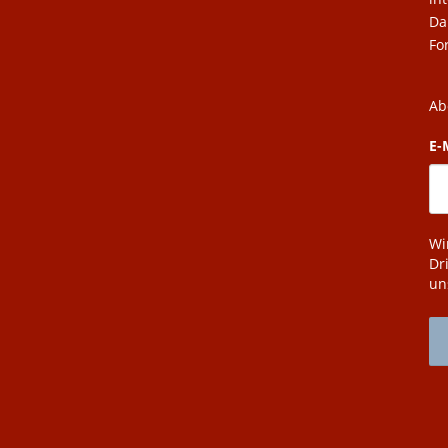
Da
Fo
Ab
E-
Wi
Dr
un