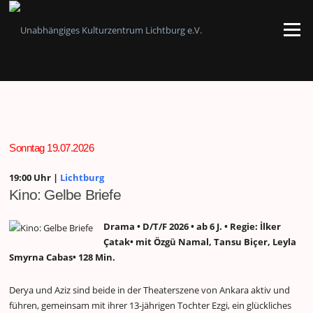
Zum
Inhalt
Menü
springen
Sonntag 19.07.2026
19:00 Uhr |
Lichtburg
Kino: Gelbe Briefe
Drama • D/T/F 2026 • ab 6 J. • Regie: İlker
Çatak• mit Özgü Namal, Tansu Biçer, Leyla
Smyrna Cabas• 128 Min.
Derya und Aziz sind beide in der Theaterszene von Ankara aktiv und
führen, gemeinsam mit ihrer 13-jährigen Tochter Ezgi, ein glückliches