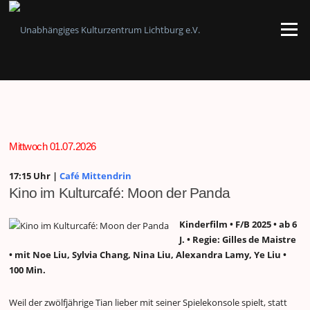
Zum
Inhalt
Menü
springen
Mittwoch 01.07.2026
17:15 Uhr |
Café Mittendrin
Kino im Kulturcafé: Moon der Panda
Kinderfilm • F/B 2025 • ab 6
J. • Regie: Gilles de Maistre
• mit Noe Liu, Sylvia Chang, Nina Liu, Alexandra Lamy, Ye Liu •
100 Min.
Weil der zwölfjährige Tian lieber mit seiner Spielekonsole spielt, statt