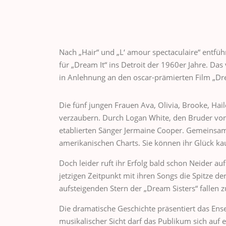
Nach „Hair“ und „L‘ amour spectaculaire“ entfüh
für „Dream It“ ins Detroit der 1960er Jahre. Das
in Anlehnung an den oscar-prämierten Film „Dr
Die fünf jungen Frauen Ava, Olivia, Brooke, H
verzaubern. Durch Logan White, den Bruder von
etablierten Sänger Jermaine Cooper. Gemeinsam 
amerikanischen Charts. Sie können ihr Glück ka
Doch leider ruft ihr Erfolg bald schon Neider auf
jetzigen Zeitpunkt mit ihren Songs die Spitze d
aufsteigenden Stern der „Dream Sisters“ fallen z
Die dramatische Geschichte präsentiert das Ens
musikalischer Sicht darf das Publikum sich auf 