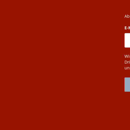
Ab
E-
Wi
Dr
un