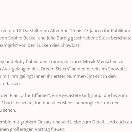
rten die 18 Darsteller im Alter von 16 bis 23 Jahren ihr Publikum
 von Sophie Beckel und Julia Barbig geschriebene Stück berichtete
eamgirls“ von den Tücken des Showbizz:
ailey und Ruby haben den Traum, mit ihrer Musik Menschen zu
 Ava, gelangen die „Dream Sisters“ an den bereits im Showbizz
mit ihm gelingt ihnen ihr erster Nummer-Eins-Hit in den
um fassen.
 den Plan. „The Tiffanies“, eine gecastete Girlgroup, die bis zum
er Charts besetzte, tun nun alles Menschenmögliche, um den
u sehen.
emble mit großem Einsatz und viel Liebe zum Detail. Und auch au
einen großartigen Vortrag freuen.