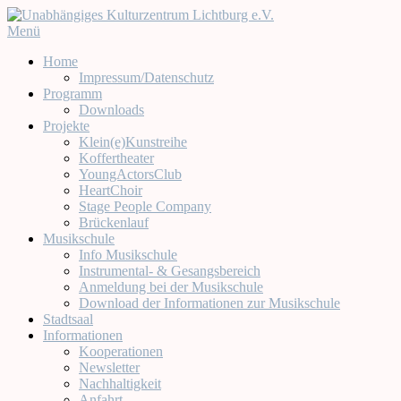
Zum
Inhalt
Menü
springen
Home
Impressum/Datenschutz
Programm
Downloads
Projekte
Klein(e)Kunstreihe
Koffertheater
YoungActorsClub
HeartChoir
Stage People Company
Brückenlauf
Musikschule
Info Musikschule
Instrumental- & Gesangsbereich
Anmeldung bei der Musikschule
Download der Informationen zur Musikschule
Stadtsaal
Informationen
Kooperationen
Newsletter
Nachhaltigkeit
Anfahrt