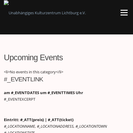
Zum
Inhalt
Menü
springen
Upcoming Events
<li>No events in this category</li>
#_EVENTLINK
am #_EVENTDATES um #_EVENTTIMES Uhr
#_EVENTEXCERPT
Eintritt: #_ATT{preis} | #_ATT{ticket}
#_LOCATIONNAME, #_LOCATIONADDRESS, #_LOCATIONTOWN
#_LOCATIONSTATE