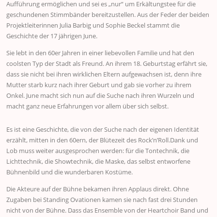
Aufführung ermöglichen und sei es „nur“ um Erkältungstee für die
geschundenen Stimmbänder bereitzustellen. Aus der Feder der beiden
Projektleiterinnen Julia Barbig und Sophie Beckel stammt die
Geschichte der 17 jährigen June.
Sie lebt in den 60er Jahren in einer liebevollen Familie und hat den
coolsten Typ der Stadt als Freund. An ihrem 18. Geburtstag erfährt sie,
dass sie nicht bei ihren wirklichen Eltern aufgewachsen ist, denn ihre
Mutter starb kurz nach ihrer Geburt und gab sie vorher zu ihrem
Onkel. June macht sich nun auf die Suche nach ihren Wurzeln und
macht ganz neue Erfahrungen vor allem über sich selbst.
Es ist eine Geschichte, die von der Suche nach der eigenen Identität
erzählt, mitten in den 60ern, der Blütezeit des Rock’n’Roll.Dank und
Lob muss weiter ausgesprochen werden: für die Tontechnik, die
Lichttechnik, die Showtechnik, die Maske, das selbst entworfene
Bühnenbild und die wunderbaren Kostüme.
Die Akteure auf der Bühne bekamen ihren Applaus direkt. Ohne
Zugaben bei Standing Ovationen kamen sie nach fast drei Stunden
nicht von der Bühne. Dass das Ensemble von der Heartchoir Band und