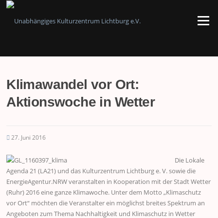
Zum
Inhalt
Menü
springen
Klimawandel vor Ort:
Aktionswoche in Wetter
27. Juni 2016
Die Lokale
Agenda 21 (LA21) und das Kulturzentrum Lichtburg e. V. sowie die
EnergieAgentur.NRW veranstalten in Kooperation mit der Stadt Wetter
(Ruhr) 2016 eine ganze Klimawoche. Unter dem Motto „Klimaschutz
vor Ort“ möchten die Veranstalter ein möglichst breites Spektrum an
Angeboten zum Thema Nachhaltigkeit und Klimaschutz in Wetter