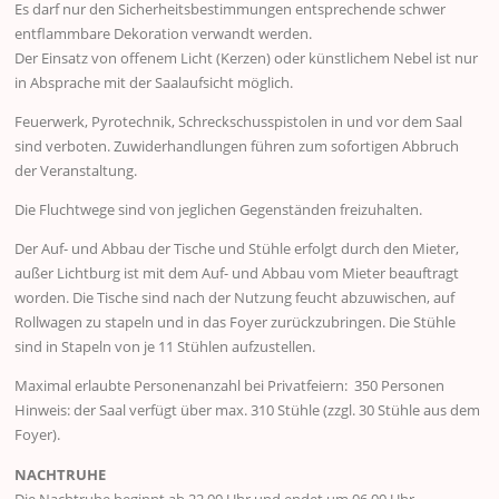
Es darf nur den Sicherheitsbestimmungen entsprechende schwer
entflammbare Dekoration verwandt werden.
Der Einsatz von offenem Licht (Kerzen) oder künstlichem Nebel ist nur
in Absprache mit der Saalaufsicht möglich.
Feuerwerk, Pyrotechnik, Schreckschusspistolen in und vor dem Saal
sind verboten. Zuwiderhandlungen führen zum sofortigen Abbruch
der Veranstaltung.
Die Fluchtwege sind von jeglichen Gegenständen freizuhalten.
Der Auf- und Abbau der Tische und Stühle erfolgt durch den Mieter,
außer Lichtburg ist mit dem Auf- und Abbau vom Mieter beauftragt
worden. Die Tische sind nach der Nutzung feucht abzuwischen, auf
Rollwagen zu stapeln und in das Foyer zurückzubringen. Die Stühle
sind in Stapeln von je 11 Stühlen aufzustellen.
Maximal erlaubte Personenanzahl bei Privatfeiern: 350 Personen
Hinweis: der Saal verfügt über max. 310 Stühle (zzgl. 30 Stühle aus dem
Foyer).
NACHTRUHE
Die Nachtruhe beginnt ab 22.00 Uhr und endet um 06.00 Uhr.